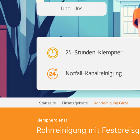
Uber Uns
24-Stunden-Klempner
Notfall-Kanalreinigung
Startseite
Einsatzgebiete
Rohrreinigung Gaze
Klempnerdienst
Rohrreinigung mit Festpreisg