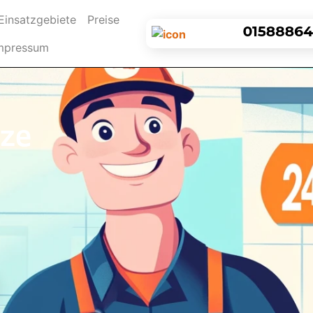
urrent)
Einsatzgebiete
Preise
mpressum
aze