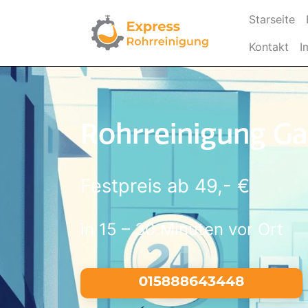
(c
Starseite
Kontakt
I
Rohrreinigung G
Festpreis ab 49,- €
in 15 – 30 Minuten vor Ort