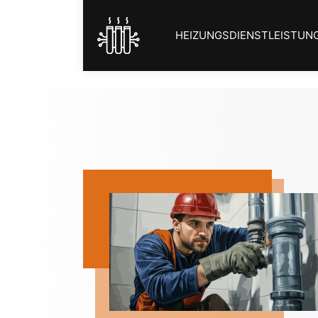
HEIZUNGSDIENSTLEISTUN
hadstellen,
rzeleinwuchs
ich für
sem Verfahren
altung ist
itungen und
tungen die