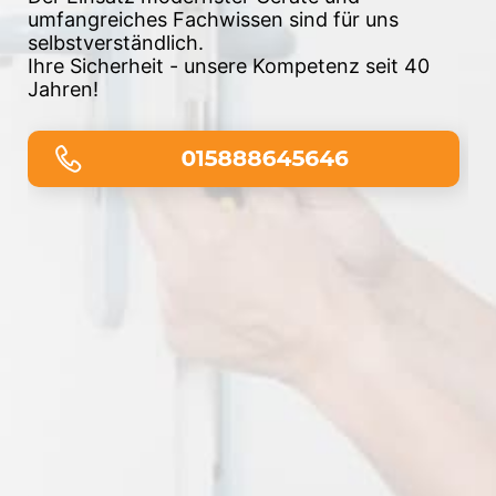
umfangreiches Fachwissen sind für uns
selbstverständlich.
Tv
Ihre Sicherheit - unsere Kompetenz seit 40
Jahren!
r
Be
od
ng,
un
Ab
en
Un
Do
gel
Vi
eit
Ers
et.
Sa
Ab
e
In
kte
Au
Di
te
Ka
Mi
Kl