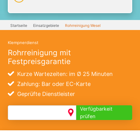
Startseite
Einsatzgebiete
Rohrreinigung Wesel
Klempnerdienst
Rohrreinigung mit
Festpreisgarantie
Kurze Wartezeiten: im Ø 25 Minuten
Zahlung: Bar oder EC-Karte
Geprüfte Dienstleister
Verfügbarkeit
prüfen